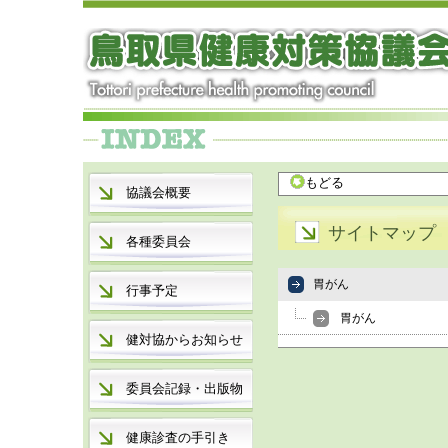
もどる
協議会概要
サイトマップ
各種委員会
胃がん
行事予定
胃がん
健対協からお知らせ
委員会記録・出版物
健康診査の手引き