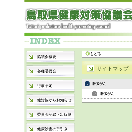
もどる
協議会概要
サイトマップ
各種委員会
肝臓がん
行事予定
肝臓がん
健対協からお知らせ
委員会記録・出版物
健康診査の手引き