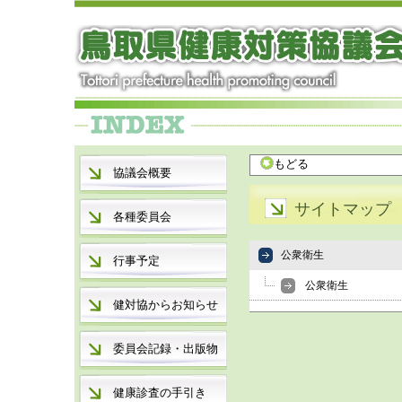
もどる
協議会概要
サイトマップ
各種委員会
公衆衛生
行事予定
公衆衛生
健対協からお知らせ
委員会記録・出版物
健康診査の手引き